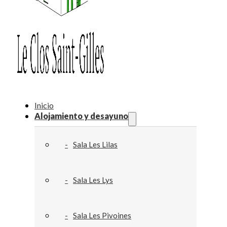
Inicio
Alojamiento y desayuno
Sala Les Lilas
Sala Les Lys
Sala Les Pivoines