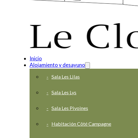
Inicio
Alojamiento y desayuno
Sala Les Lilas
Sala Les Lys
Sala Les Pivoines
Habitación Côté Campagne