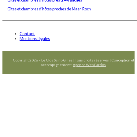
Gîtes et chambres d’hôtes près d’Avranches
Gîtes et chambres d’hôtes proches de Maen Roch
Contact
Mentions légales
Copyright 2026 – Le Clos Saint-Gilles | Tous droits réservés | Conception et
accompagnement :
Agence Web Pardos