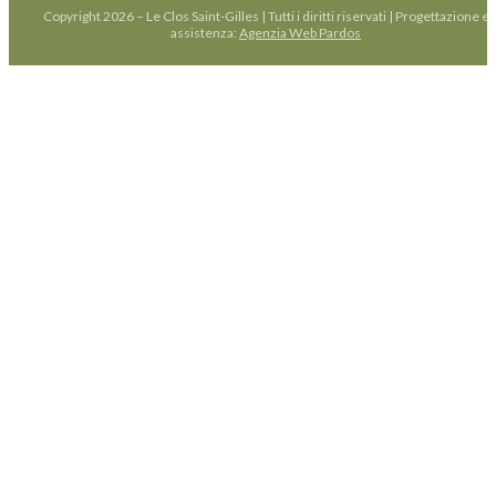
Copyright 2026 – Le Clos Saint-Gilles | Tutti i diritti riservati | Progettazione e
assistenza:
Agenzia Web Pardos