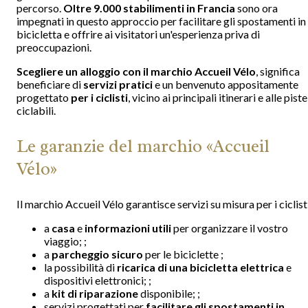
percorso.
Oltre 9.000 stabilimenti in Francia
sono ora
impegnati in questo approccio per facilitare gli spostamenti in
bicicletta e offrire ai visitatori un'esperienza priva di
preoccupazioni.
Scegliere un alloggio con il marchio Accueil Vélo
, significa
beneficiare di
servizi pratici
e un benvenuto appositamente
progettato
per i ciclisti
, vicino ai principali itinerari e alle piste
ciclabili.
Le garanzie del marchio «Accueil
Vélo»
Il marchio Accueil Vélo garantisce servizi su misura per i ciclist
a
casa
e
informazioni utili
per organizzare il vostro
viaggio; ;
a
parcheggio sicuro
per le biciclette ;
la possibilità di
ricarica di una bicicletta elettrica
e
dispositivi elettronici; ;
a
kit di riparazione
disponibile; ;
servizi progettati per
facilitare gli spostamenti in